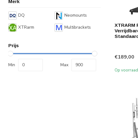
Merk
DQ
Neomounts
XTRARM P
XTRarm
Multibrackets
Verrijdba
Standaar
Prijs
€189,00
Min
Max
Op voorraad