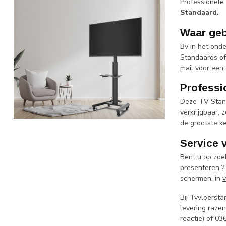
Professionele
Standaard.
Waar geb
Bv in het ond
Standaards of
mail
voor een 
Professi
Deze TV Standa
verkrijgbaar,
de grootste k
Service 
Bent u op zoe
presenteren ?
schermen. in
v
Bij Tvvloerst
levering raze
reactie) of 0