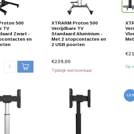
roton 500
XTRARM Proton 500
XTR
re TV
Verrijdbare TV
Ver
daard Zwart -
Standaard Aluminium -
Vlo
pcontacten en
Met 2 stopcontacten en
Met
orten
2 USB poorten
€21
€239,00
Op v
Tijdelijk niet leverbaar
-15