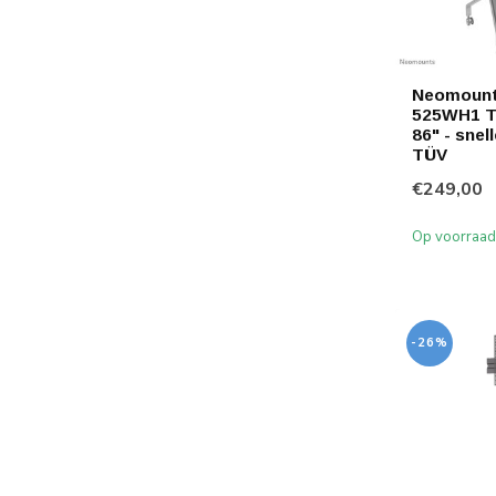
Neomount
525WH1 TV
86" - snell
TÜV
€249,00
Op voorraad
-26%