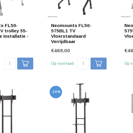
s FL50-
Neomounts FL50-
Neo
 trolley 55-
575BL1 TV
575
e installatie -
Vloerstandaard
Vlo
Verrijdbaar
€469,00
€46
Op voorraad
Op v
-29%