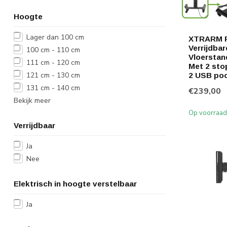
Hoogte
Lager dan 100 cm
XTRARM P
Verrijdba
100 cm - 110 cm
Vloerstan
111 cm - 120 cm
Met 2 sto
121 cm - 130 cm
2 USB po
131 cm - 140 cm
€239,00
Bekijk meer
Op voorraad
Verrijdbaar
Ja
Nee
Elektrisch in hoogte verstelbaar
Ja