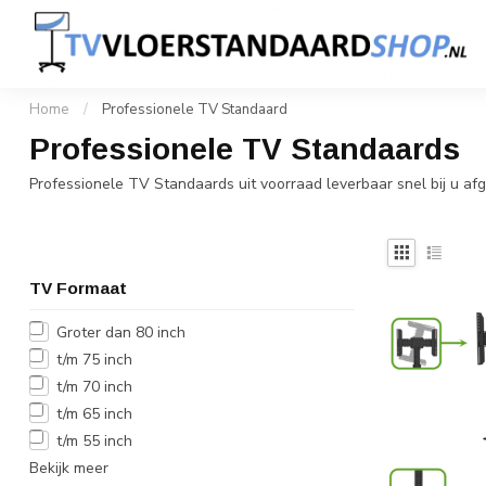
Home
Professionele TV Standaard
Design TV S
1 tot 100+ stuks snel geleverd
Klant
Home
/
Professionele TV Standaard
Professionele TV Standaards
Professionele TV Standaards uit voorraad leverbaar snel bij u a
TV Formaat
Groter dan 80 inch
t/m 75 inch
t/m 70 inch
t/m 65 inch
t/m 55 inch
Bekijk meer