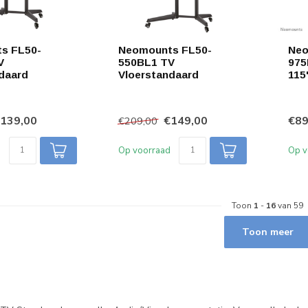
s FL50-
Neomounts FL50-
Neo
V
550BL1 TV
975
daard
Vloerstandaard
115
139,00
€149,00
€89
€209,00
Op voorraad
Op v
Toon
1
-
16
van 59
Toon meer