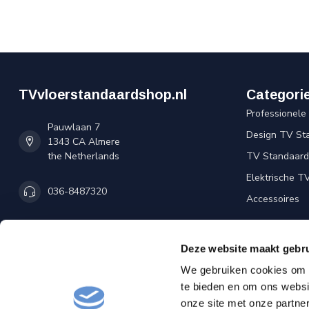
TVvloerstandaardshop.nl
Categori
Professionele
Pauwlaan 7
Design TV St
1343 CA Almere
the Netherlands
TV Standaard 
Elektrische T
036-8487320
Accessoires
info@tvvloerstandaardshop.nl
Deze website maakt gebru
KVK nummer:
85971995
We gebruiken cookies om c
btw-nummer:
NL863811802B01
te bieden en om ons websi
onze site met onze partne