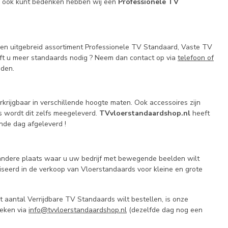
 u ook kunt bedenken hebben wij een
Professionele TV
 een uitgebreid assortiment Professionele TV Standaard, Vaste TV
ft u meer standaards nodig ? Neem dan contact op via
telefoon of
eden.
krijgbaar in verschillende hoogte maten. Ook accessoires zijn
s wordt dit zelfs meegeleverd.
TVvloerstandaardshop.nl
heeft
nde dag afgeleverd !
 andere plaats waar u uw bedrijf met bewegende beelden wilt
iseerd in de verkoop van Vloerstandaards voor kleine en grote
aantal Verrijdbare TV Standaards wilt bestellen, is onze
reken via
info@tvvloerstandaardshop.nl
(dezelfde dag nog een