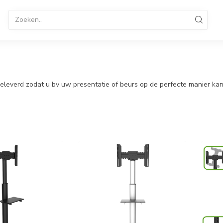
tandaard
TV Standaard Verrijdbaar
Elektrische TV St
enservice 036-8487320
B2B Op rekening betalen
fgeleverd zodat u bv uw presentatie of beurs op de perfecte manier k