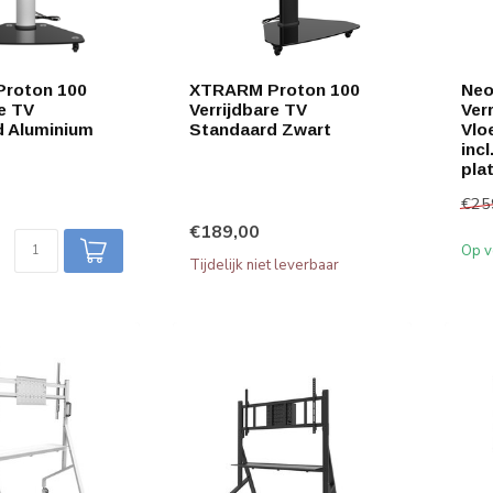
roton 100
XTRARM Proton 100
Neo
re TV
Verrijdbare TV
Ver
d Aluminium
Standaard Zwart
Vlo
inc
pla
€25
€189,00
Op v
Tijdelijk niet leverbaar