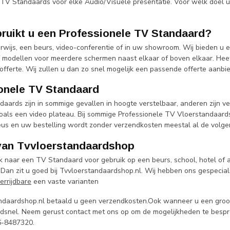
 TV Standaards voor elke Audio/Visuele presentatie. Voor welk doel
ruikt u een Professionele TV Standaard?
erwijs, een beurs, video-conferentie of in uw showroom. Wij bieden u
 modellen voor meerdere schermen naast elkaar of boven elkaar. Hee
offerte. Wij zullen u dan zo snel mogelijk een passende offerte aanbi
onele TV Standaard
ards zijn in sommige gevallen in hoogte verstelbaar, anderen zijn ver
 zoals een video plateau. Bij sommige Professionele TV Vloerstandaard
eus en uw bestelling wordt zonder verzendkosten meestal al de volge
van Tvvloerstandaardshop
k naar een TV Standaard voor gebruik op een beurs, school, hotel of
 Dan zit u goed bij Tvvloerstandaardshop.nl. Wij hebben ons gespecial
errijdbare
een vaste varianten
andaardshop.nl betaald u geen verzendkosten.Ook wanneer u een groot 
ndsnel. Neem gerust contact met ons op om de mogelijkheden te besp
36-8487320.