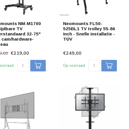
mounts NM-M1700
Neomounts FL50-
rijdbare TV
525BL1 TV trolley 55-86
erstandaard 32-75"
inch - Snelle installatie -
l. cam/hardware-
TÜV
teau
€219,00
€249,00
9,00
oorraad
Op voorraad