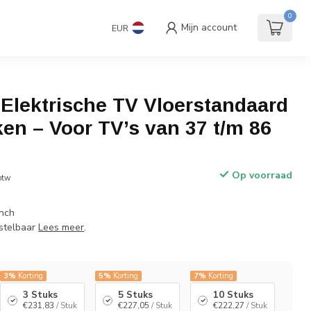
andaard
Accessoires
€
Incl. btw
0
Mijn account
EUR
9.0
Elektrische TV Vloerstandaard
iken – Voor TV’s van 37 t/m 86
Op voorraad
 btw
inch
rstelbaar
Lees meer
.
3%
Korting
5%
Korting
7%
Korting
3 Stuks
5 Stuks
10 Stuks
€231,83
/ Stuk
€227,05
/ Stuk
€222,27
/ Stuk