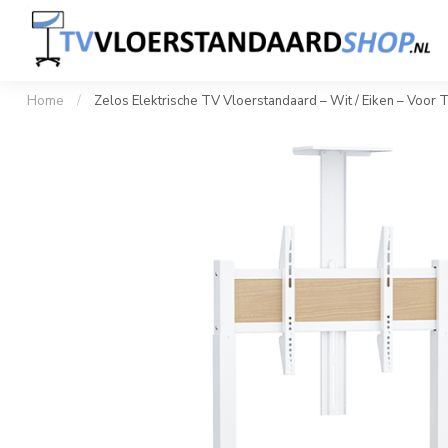
Home
Professionele TV Standaard
Design TV S
1 tot 100+ stuks snel geleverd
Klant
Home
/
Zelos Elektrische TV Vloerstandaard – Wit / Eiken – Voor T