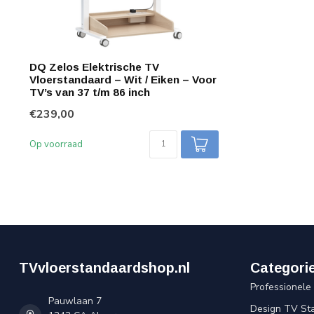
DQ Zelos Elektrische TV
Vloerstandaard – Wit / Eiken – Voor
TV’s van 37 t/m 86 inch
€239,00
Op voorraad
TVvloerstandaardshop.nl
Categori
Professionele
Pauwlaan 7
Design TV St