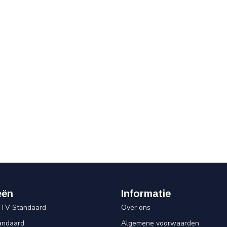
eën
Informatie
 TV Standaard
Over ons
andaard
Algemene voorwaarden