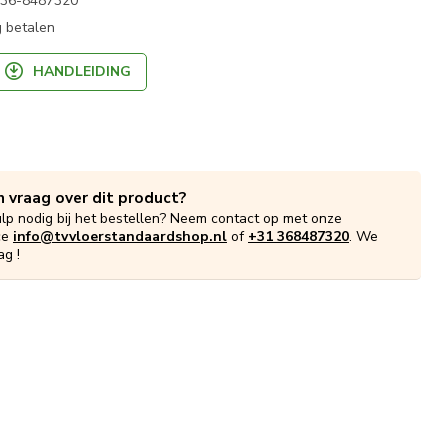
 036-8487320
 betalen
HANDLEIDING
n vraag over dit product?
ulp nodig bij het bestellen? Neem contact op met onze
ce
info@tvvloerstandaardshop.nl
of
+31 368487320
. We
ag !