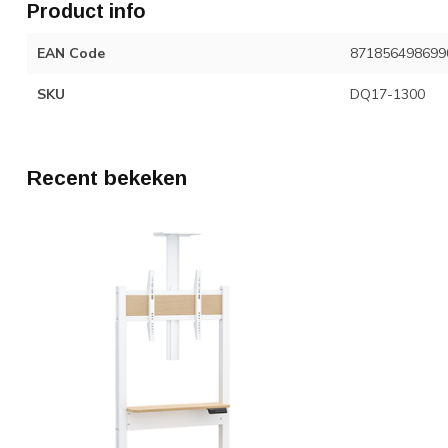
Product info
EAN Code
871856498699
SKU
DQ17-1300
Recent bekeken