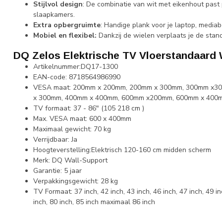
Stijlvol design
: De combinatie van wit met eikenhout past
slaapkamers.
Extra opbergruimte
: Handige plank voor je laptop, media
Mobiel en flexibel:
Dankzij de wielen verplaats je de sta
DQ Zelos Elektrische TV Vloerstandaard W
Artikelnummer:DQ17-1300
EAN-code: 8718564986990
VESA maat: 200mm x 200mm, 200mm x 300mm, 300mm x3
x 300mm, 400mm x 400mm, 600mm x200mm, 600mm x 400
TV formaat: 37 - 86" (105 218 cm )
Max. VESA maat: 600 x 400mm
Maximaal gewicht: 70 kg
Verrijdbaar: Ja
Hoogteverstelling:Elektrisch 120-160 cm midden scherm
Merk: DQ Wall-Support
Garantie: 5 jaar
Verpakkingsgewicht: 28 kg
TV Formaat: 37 inch, 42 inch, 43 inch, 46 inch, 47 inch, 49 inc
inch, 80 inch, 85 inch maximaal 86 inch