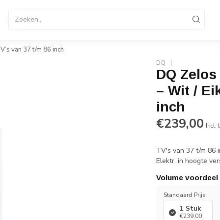
tandaard
TV Standaard Verrijdbaar
Elektrische TV St
enservice 036-8487320
B2B Op rekening betalen
V’s van 37 t/m 86 inch
DQ
DQ Zelos 
– Wit / E
inch
€239,00
Incl.
TV's van 37 t/m 86 
Elektr. in hoogte ve
Volume voordeel
Standaard Prijs
1 Stuk
€239,00