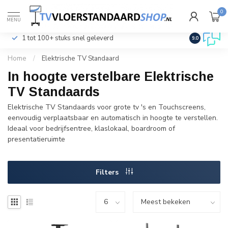
0
€
Incl. btw
MENU
1 tot 100+ stuks snel geleverd
Klantenser
9.0
Home
/
Elektrische TV Standaard
In hoogte verstelbare Elektrische
TV Standaards
Elektrische TV Standaards voor grote tv 's en Touchscreens,
eenvoudig verplaatsbaar en automatisch in hoogte te verstellen.
Ideaal voor bedrijfsentree, klaslokaal, boardroom of
presentatieruimte
Filters