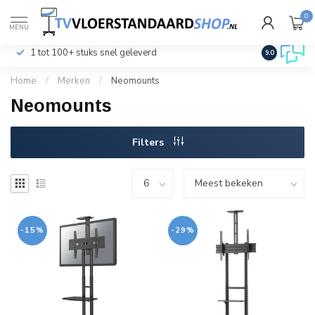
0
€
Incl. btw
MENU
1 tot 100+ stuks snel geleverd
Klantenser
9.0
Home
/
Merken
/
Neomounts
Neomounts
Filters
-15%
-29%