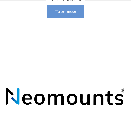
Toon
1
-
16
van 49
Toon meer