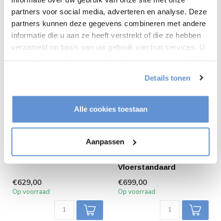
partners voor social media, adverteren en analyse. Deze
partners kunnen deze gegevens combineren met andere
informatie die u aan ze heeft verstrekt of die ze hebben
verzameld op basis van uw gebruik van hun services. U
gaat akkoord met onze cookies als u onze website blijft
gebruiken.
Details tonen
Alle cookies toestaan
Neomounts
Neomounts FL55-
Aanpassen
M4000BLACK TV
875BL1 Elektrisch in
Vloerstandaard
hoogte verstelbare TV
Vloerstandaard
€629,00
€699,00
Op voorraad
Op voorraad