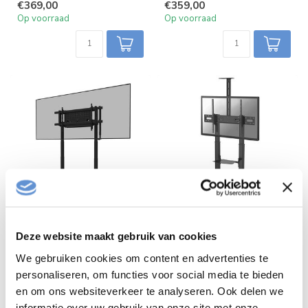
€369,00
€359,00
Op voorraad
Op voorraad
Neomounts FL55-
Neomounts PLASMA-
Deze website maakt gebruik van cookies
975BL1 TV trolley 75-
M1950E TV
115" - gemotoriseerd
Vloerstandaard
We gebruiken cookies om content en advertenties te
personaliseren, om functies voor social media te bieden
€899,00
€519,00
en om ons websiteverkeer te analyseren. Ook delen we
Op voorraad
Op voorraad
informatie over uw gebruik van onze site met onze