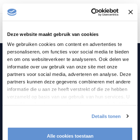
Toon
1
-
0
van 0
Deze website maakt gebruik van cookies
We gebruiken cookies om content en advertenties te
personaliseren, om functies voor social media te bieden
en om ons websiteverkeer te analyseren. Ook delen we
TVvloerstandaardshop.nl
informatie over uw gebruik van onze site met onze
partners voor social media, adverteren en analyse. Deze
Pauwlaan 7
partners kunnen deze gegevens combineren met andere
1343 CA Almere
informatie die u aan ze heeft verstrekt of die ze hebben
the Netherlands
verzameld op basis van uw gebruik van hun services. U
gaat akkoord met onze cookies als u onze website blijft
036-8487320
gebruiken.
Details tonen
info@tvvloerstandaardshop.nl
Alle cookies toestaan
KVK nummer:
85971995