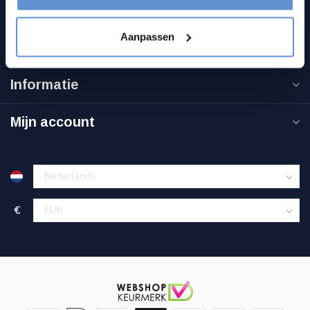
btw-nummer:
NL863811802B01
Aanpassen
Categorieën
Informatie
Mijn account
€