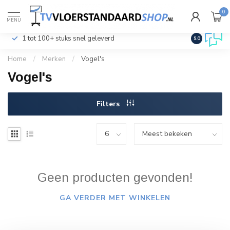
0
€
Incl. btw
MENU
1 tot 100+ stuks snel geleverd
Klantenser
9.0
Home
/
Merken
/
Vogel's
Vogel's
Filters
Geen producten gevonden!
GA VERDER MET WINKELEN