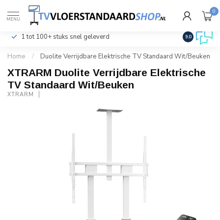
0
€
Incl. btw
MENU
1 tot 100+ stuks snel geleverd
Klantenser
9.0
Home
/
Duolite Verrijdbare Elektrische TV Standaard Wit/Beuken
XTRARM Duolite Verrijdbare Elektrische
TV Standaard Wit/Beuken
XTRARM