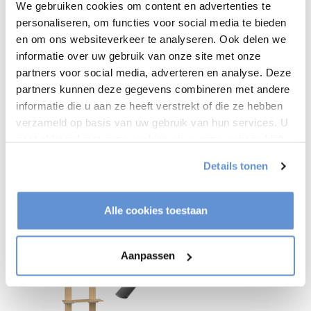
We gebruiken cookies om content en advertenties te
Product info
personaliseren, om functies voor social media te bieden
en om ons websiteverkeer te analyseren. Ook delen we
informatie over uw gebruik van onze site met onze
partners voor social media, adverteren en analyse. Deze
Heeft u een vraag over dit product?
partners kunnen deze gegevens combineren met andere
Of heeft u hulp nodig bij het bestellen? Neem contact op
informatie die u aan ze heeft verstrekt of die ze hebben
met onze klantenservice
info@tvvloerstandaardshop.nl
of
+31 368487320
. We helpen u graag !
verzameld op basis van uw gebruik van hun services. U
gaat akkoord met onze cookies als u onze website blijft
gebruiken.
Details tonen
Recent bekeken
Alle cookies toestaan
Aanpassen