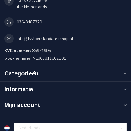
1343 CA Almere
the Netherlands
036-8487320
info@tvvloerstandaardshop.nl
KVK nummer:
85971995
btw-nummer:
NL863811802B01
Categorieën
Informatie
Mijn account