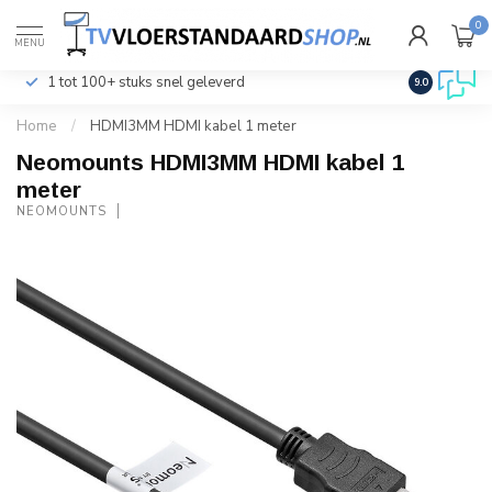
0
€
Incl. btw
MENU
1 tot 100+ stuks snel geleverd
Klantenser
9.0
Home
/
HDMI3MM HDMI kabel 1 meter
Neomounts HDMI3MM HDMI kabel 1
meter
NEOMOUNTS