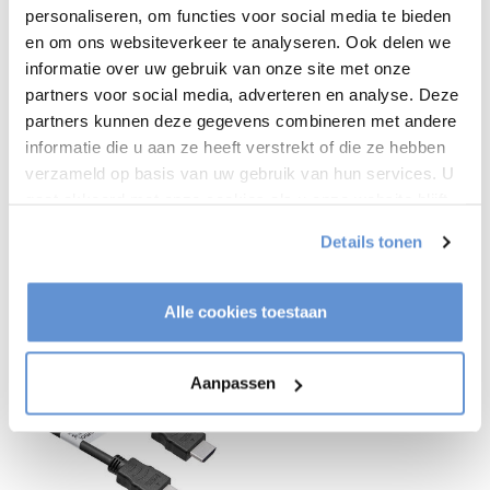
personaliseren, om functies voor social media te bieden
Product info
en om ons websiteverkeer te analyseren. Ook delen we
informatie over uw gebruik van onze site met onze
partners voor social media, adverteren en analyse. Deze
partners kunnen deze gegevens combineren met andere
Heeft u een vraag over dit product?
informatie die u aan ze heeft verstrekt of die ze hebben
Of heeft u hulp nodig bij het bestellen? Neem contact op
met onze klantenservice
info@tvvloerstandaardshop.nl
verzameld op basis van uw gebruik van hun services. U
of
+31 368487320
. We helpen u graag !
gaat akkoord met onze cookies als u onze website blijft
gebruiken.
Details tonen
Recent bekeken
Alle cookies toestaan
Aanpassen