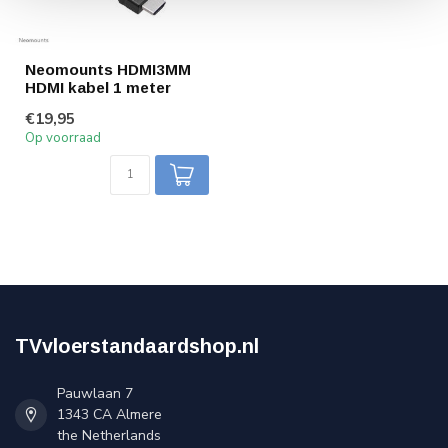
Neomounts HDMI3MM
HDMI kabel 1 meter
€19,95
Op voorraad
TVvloerstandaardshop.nl
Pauwlaan 7
1343 CA Almere
the Netherlands