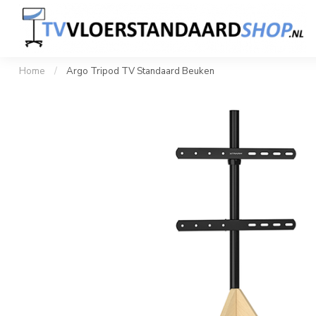
Home
Professionele TV Standaard
Design TV S
1 tot 100+ stuks snel geleverd
Klant
Home
/
Argo Tripod TV Standaard Beuken