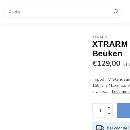
tandaard
TV Standaard Verrijdbaar
Elektrische TV St
enservice 036-8487320
B2B Op rekening betalen
XTRARM
XTRARM A
Beuken
€129,00
Incl.
Tripod TV Standaard
165) cm. Maximale V
draaibaar.
Lees mee
Bel voor de l