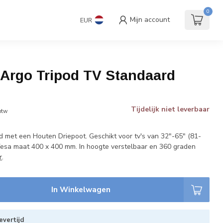
andaard
Accessoires
€
Incl. btw
0
Mijn account
EUR
9.0
rgo Tripod TV Standaard
Tijdelijk niet leverbaar
 btw
 met een Houten Driepoot. Geschikt voor tv's van 32"-65" (81-
esa maat 400 x 400 mm. In hoogte verstelbaar en 360 graden
r
.
In Winkelwagen
evertijd