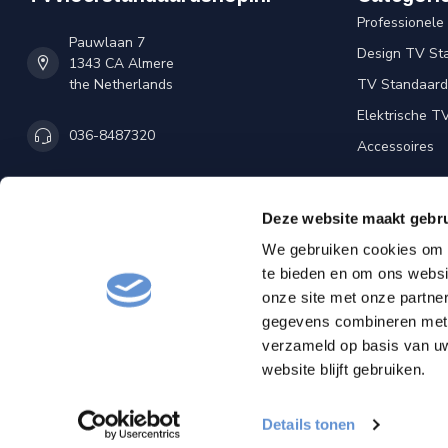
Professionele
Pauwlaan 7
Design TV St
1343 CA Almere
the Netherlands
TV Standaard 
Elektrische T
036-8487320
Accessoires
info@tvvloerstandaardshop.nl
Deze website maakt gebru
KVK nummer:
85971995
We gebruiken cookies om c
btw-nummer:
NL863811802B01
te bieden en om ons websi
onze site met onze partne
gegevens combineren met a
verzameld op basis van uw
website blijft gebruiken.
© Copyright 2
Details tonen