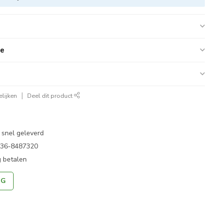
ie
lijken
Deel dit product
 snel geleverd
 036-8487320
 betalen
NG