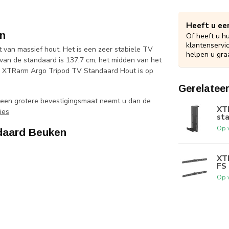
Heeft u ee
n
Of heeft u h
klantenservi
van massief hout. Het is een zeer stabiele TV
helpen u gra
 van de standaard is 137,7 cm, het midden van het
De XTRarm Argo Tripod TV Standaard Hout is op
Gerelatee
een grotere bevestigingsmaat neemt u dan de
XT
ies
sta
Op 
daard Beuken
XT
FS 
Op 