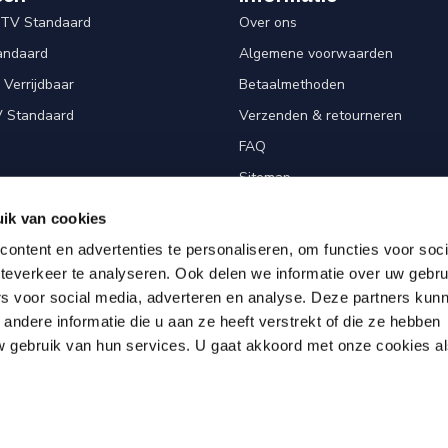
 TV Standaard
Over ons
andaard
Algemene voorwaarden
Verrijdbaar
Betaalmethoden
V Standaard
Verzenden & retourneren
FAQ
Sitemap
Privacy Policy
ik van cookies
Cookies
ontent en advertenties te personaliseren, om functies voor soc
Disclaimer
teverkeer te analyseren. Ook delen we informatie over uw gebru
rs voor social media, adverteren en analyse. Deze partners kun
ndere informatie die u aan ze heeft verstrekt of die ze hebben
 gebruik van hun services. U gaat akkoord met onze cookies a
026 TVvloerstandaardshop.nl
- Powered by
Lightspeed
-
Lightspeed design