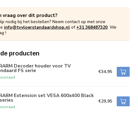
n vraag over dit product?
ulp nodig bij het bestellen? Neem contact op met onze
ce
info@tvvloerstandaardshop.nl
of
+31 368487320
. We
ag !
rde producten
RARM Decoder houder voor TV
ndaard FS serie
€34,95
voorraad
RARM Extension set VESA 600x400 Black
series
€29,95
voorraad