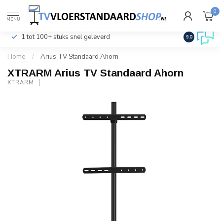
0
€
Incl. btw
MENU
1 tot 100+ stuks snel geleverd
Klantenser
9.0
Home
/
Arius TV Standaard Ahorn
XTRARM Arius TV Standaard Ahorn
XTRARM