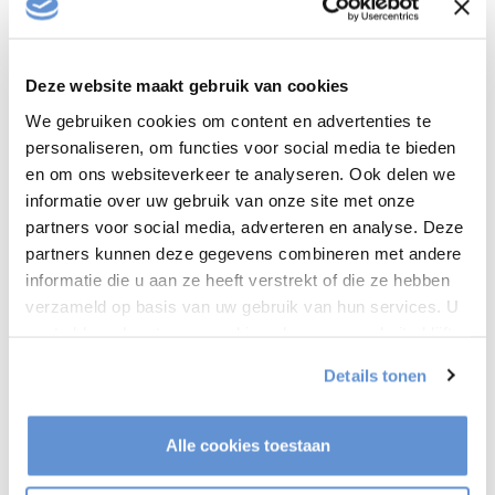
Product info
Deze website maakt gebruik van cookies
Gerelateerde producten
We gebruiken cookies om content en advertenties te
personaliseren, om functies voor social media te bieden
XTRARM Decoder houder voor
TV standaard FS serie
€34,95
en om ons websiteverkeer te analyseren. Ook delen we
Op voorraad
informatie over uw gebruik van onze site met onze
partners voor social media, adverteren en analyse. Deze
partners kunnen deze gegevens combineren met andere
XTRARM Extension set VESA
600x400 Black FS series
€29,95
informatie die u aan ze heeft verstrekt of die ze hebben
Op voorraad
verzameld op basis van uw gebruik van hun services. U
gaat akkoord met onze cookies als u onze website blijft
gebruiken.
Details tonen
Heeft u een vraag over dit product?
Of heeft u hulp nodig bij het bestellen? Neem contact op
met onze klantenservice
info@tvvloerstandaardshop.nl
Alle cookies toestaan
of
+31 368487320
. We helpen u graag !