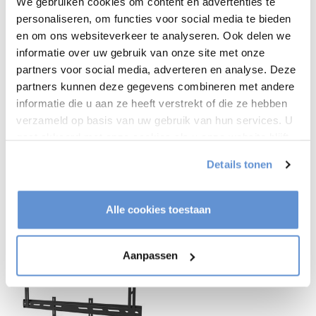
We gebruiken cookies om content en advertenties te
Productomschrijving
personaliseren, om functies voor social media te bieden
en om ons websiteverkeer te analyseren. Ook delen we
Product info
informatie over uw gebruik van onze site met onze
partners voor social media, adverteren en analyse. Deze
partners kunnen deze gegevens combineren met andere
Heeft u een vraag over dit product?
informatie die u aan ze heeft verstrekt of die ze hebben
Of heeft u hulp nodig bij het bestellen? Neem contact op
verzameld op basis van uw gebruik van hun services. U
met onze klantenservice
info@tvvloerstandaardshop.nl
gaat akkoord met onze cookies als u onze website blijft
of
+31 368487320
. We helpen u graag !
gebruiken.
Details tonen
Recent bekeken
Alle cookies toestaan
Aanpassen