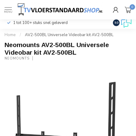
0
€
Incl. btw
MENU
1 tot 100+ stuks snel geleverd
Klantenser
9.0
Home
/
AV2-500BL Universele Videobar kit AV2-500BL
Neomounts AV2-500BL Universele
Videobar kit AV2-500BL
NEOMOUNTS