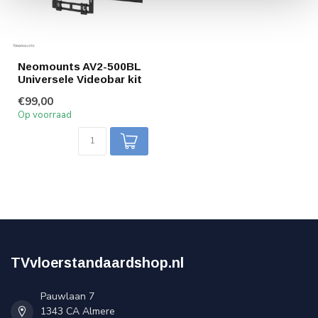
Neomounts AV2-500BL
Universele Videobar kit
€99,00
Op voorraad
TVvloerstandaardshop.nl
Pauwlaan 7
1343 CA Almere