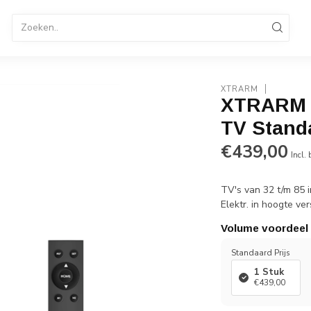
tandaard
TV Standaard Verrijdbaar
Elektrische TV St
enservice 036-8487320
B2B Op rekening betalen
XTRARM
XTRARM E
TV Stand
€439,00
Incl.
TV's van 32 t/m 85 
Elektr. in hoogte ve
Volume voordeel
Standaard Prijs
1 Stuk
€439,00