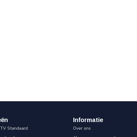
eën
Informatie
 TV Standaard
Over ons