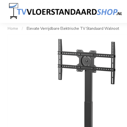
Home
Professionele TV Standaard
Design TV S
1 tot 100+ stuks snel geleverd
Klant
Home
/
Elevate Verrijdbare Elektrische TV Standaard Walnoot