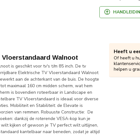
HANDLEIDI
Heeft u ee
V Vloerstandaard Walnoot
Of heeft u h
klantenservi
ot is geschikt voor tv's t/m 85 inch. De tv
helpen u gra
errijdbare Elektrische TV Vloerstandaard Walnoot
ewerkt aan de achterkant van de buis. De hoogte
m tot maximaal 160 cm midden scherm, wat hem
cherm is bovendien roteerbaar in Landscape en
erstelbare TV Vloerstandaard is ideaal voor diverse
s. Mobiliteit en Stabiliteit: de Elevate is
 voorzien van remmen. Robuuste Constructie: De
khoeken: dankzij de roterende VESA-kop kun je
ilt kijken of gewoon je TV perfect wilt uitlijnen,
e standaard kantelbaar naar beneden, zodat je altijd