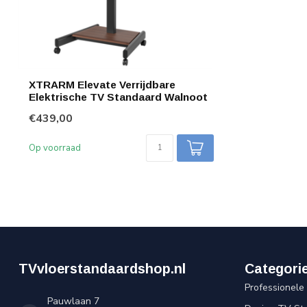
XTRARM Elevate Verrijdbare
Elektrische TV Standaard Walnoot
€439,00
Op voorraad
TVvloerstandaardshop.nl
Categori
Professionele
Pauwlaan 7