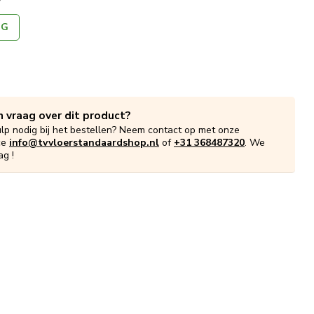
NG
n vraag over dit product?
ulp nodig bij het bestellen? Neem contact op met onze
ce
info@tvvloerstandaardshop.nl
of
+31 368487320
. We
ag !