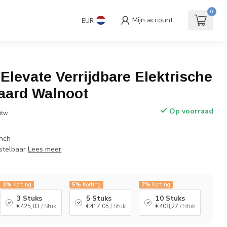
andaard
Accessoires
€
Incl. btw
0
Mijn account
EUR
9.0
levate Verrijdbare Elektrische
aard Walnoot
Op voorraad
 btw
inch
rstelbaar
Lees meer
.
3%
Korting
5%
Korting
7%
Korting
3 Stuks
5 Stuks
10 Stuks
€425,83
/ Stuk
€417,05
/ Stuk
€408,27
/ Stuk