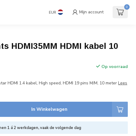
andaard
Accessoires
€
Incl. btw
0
Mijn account
EUR
9.0
ts HDMI35MM HDMI kabel 10
Op voorraad
w
ar HDMI 1.4 kabel, High speed, HDMI 19 pins M/M, 10 meter
Lees
In Winkelwagen
nen 1 á 2 werkdagen, vaak de volgende dag