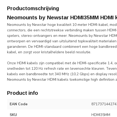
Productomschrijving
Neomounts by Newstar HDMI35MM HDMI k
Neomounts by Newstar hoge kwaliteit 10 meter HDMI-kabel, mod
connectors, die een rechtstreekse verbinding maken tussen HDM
spelers, stereo-ontvangers en meer. Neomounts by Newstar HDMI
ontworpen en vervaardigd van uitsluitend topkwaliteit materialen 
garanderen. De HDMI-standaard combineert een hoge bandbreedte 
kabel, en zorgt voor kristalheldere beeld resolutie.
Onze HDMI kabels zijn compatibel met de HDMI-specificatie 1.4, 
snelheden tot 120 Hz refresh rate en levensechte kleuren. Te
kabels een bandbreedte tot 340 MHz (10,2 Gbps) en display reso
Neomounts by Newstar HDMI kabels toekomstige high definition ap
Product info
EAN Code
871737144274
SKU
HDMI35MM