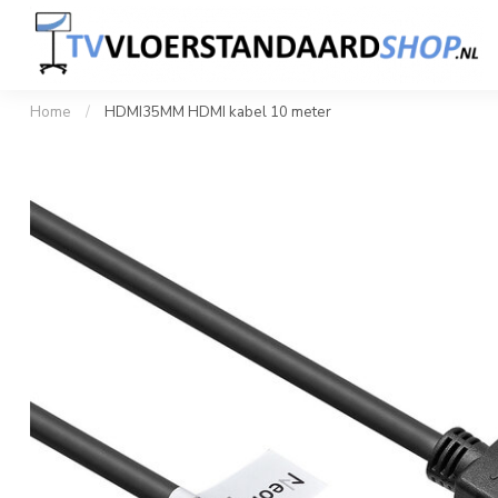
Home
Professionele TV Standaard
Design TV S
1 tot 100+ stuks snel geleverd
Klant
Home
/
HDMI35MM HDMI kabel 10 meter