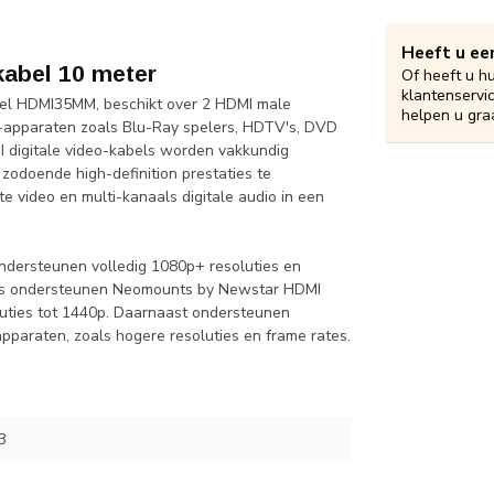
Heeft u ee
abel 10 meter
Of heeft u h
klantenservi
el HDMI35MM, beschikt over 2 HDMI male
helpen u gra
I-apparaten zoals Blu-Ray spelers, HDTV's, DVD
 digitale video-kabels worden vakkundig
zodoende high-definition prestaties te
video en multi-kanaals digitale audio in een
ondersteunen volledig 1080p+ resoluties en
vens ondersteunen Neomounts by Newstar HDMI
luties tot 1440p. Daarnaast ondersteunen
paraten, zoals hogere resoluties en frame rates.
3