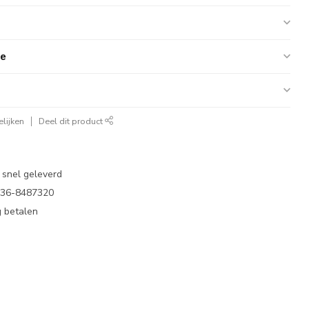
ie
lijken
Deel dit product
 snel geleverd
 036-8487320
 betalen