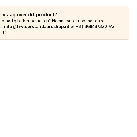
n vraag over dit product?
ulp nodig bij het bestellen? Neem contact op met onze
ce
info@tvvloerstandaardshop.nl
of
+31 368487320
. We
ag !