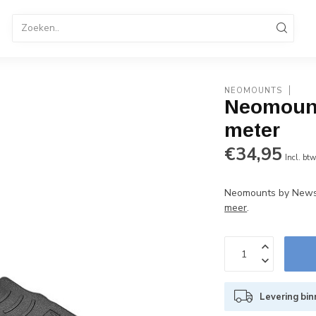
tandaard
TV Standaard Verrijdbaar
Elektrische TV St
enservice 036-8487320
B2B Op rekening betalen
NEOMOUNTS
Neomoun
meter
€34,95
Incl. bt
Neomounts by Newst
meer
.
Levering bin