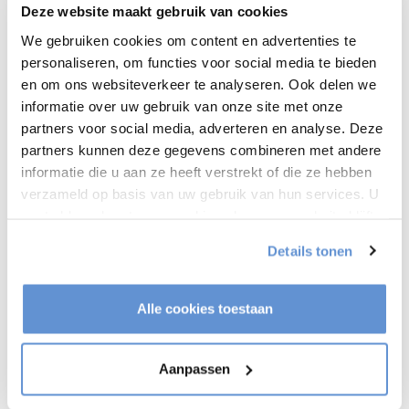
Deze website maakt gebruik van cookies
We gebruiken cookies om content en advertenties te
Gerelateerde producten
personaliseren, om functies voor social media te bieden
Neomounts AV2-500BL
en om ons websiteverkeer te analyseren. Ook delen we
Universele Videobar kit
€99,00
informatie over uw gebruik van onze site met onze
Op voorraad
partners voor social media, adverteren en analyse. Deze
partners kunnen deze gegevens combineren met andere
informatie die u aan ze heeft verstrekt of die ze hebben
Heeft u een vraag over dit product?
verzameld op basis van uw gebruik van hun services. U
Of heeft u hulp nodig bij het bestellen? Neem contact op
gaat akkoord met onze cookies als u onze website blijft
met onze klantenservice
info@tvvloerstandaardshop.nl
gebruiken.
of
+31 368487320
. We helpen u graag !
Details tonen
Alle cookies toestaan
Recent bekeken
Aanpassen