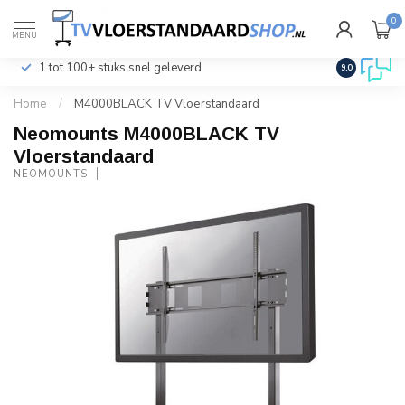
0
€
Incl. btw
MENU
1 tot 100+ stuks snel geleverd
Klantenser
9.0
Home
/
M4000BLACK TV Vloerstandaard
Neomounts M4000BLACK TV
Vloerstandaard
NEOMOUNTS