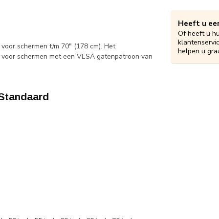
Heeft u ee
Of heeft u h
klantenservi
voor schermen t/m 70" (178 cm). Het
helpen u gra
kt voor schermen met een VESA gatenpatroon van
Standaard