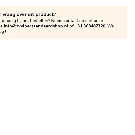
n vraag over dit product?
ulp nodig bij het bestellen? Neem contact op met onze
ce
info@tvvloerstandaardshop.nl
of
+31 368487320
. We
ag !