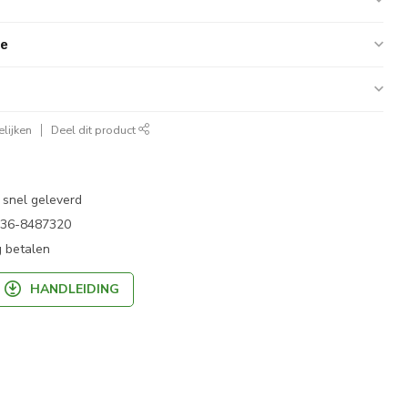
ie
lijken
Deel dit product
 snel geleverd
 036-8487320
 betalen
HANDLEIDING