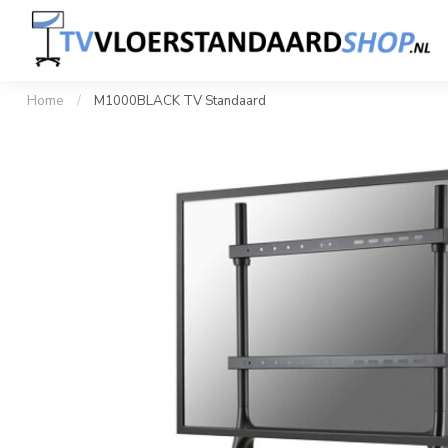
Home
Professionele TV Standaard
Design TV S
1 tot 100+ stuks snel geleverd
Klant
Home
/
M1000BLACK TV Standaard