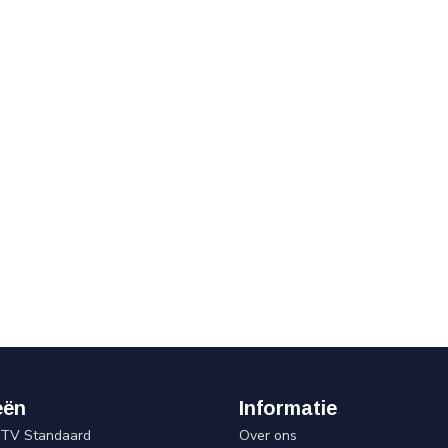
eën
Informatie
 TV Standaard
Over ons