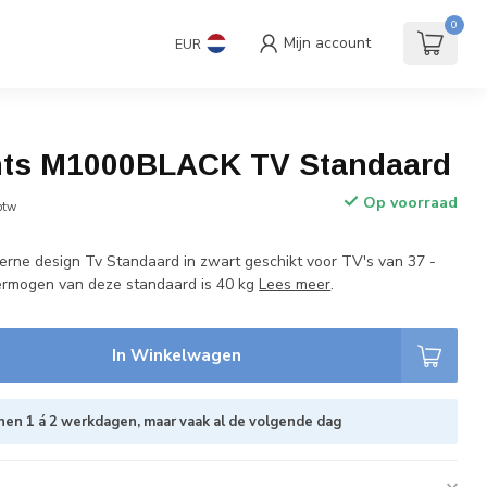
andaard
Accessoires
€
Incl. btw
0
Mijn account
EUR
9.0
ts M1000BLACK TV Standaard
Op voorraad
 btw
rne design Tv Standaard in zwart geschikt voor TV's van 37 -
ermogen van deze standaard is 40 kg
Lees meer
.
In Winkelwagen
nen 1 á 2 werkdagen, maar vaak al de volgende dag