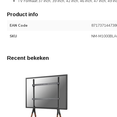
TV Formaat 37 inch, 39 inch, 42 inch, 46 inch, 47 inch, 49 inc
Product info
EAN Code
871737144738
SKU
NM-M1000BLA
Recent bekeken