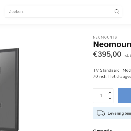
tandaard
TV Standaard Verrijdbaar
Elektrische TV St
enservice 036-8487320
B2B Op rekening betalen
NEOMOUNTS
Neomoun
€395,00
Incl.
TV Standaard : Mode
70 inch. Het draagv
Levering bin
Garantie